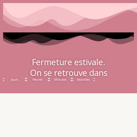
Fermeture estivale.
On se retrouve dans
Jours
Heures
Minutes
Secondes