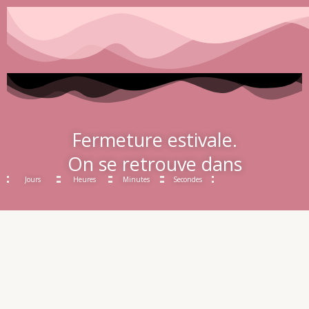
Fermeture estivale.
On se retrouve dans
Jours
Heures
Minutes
Secondes